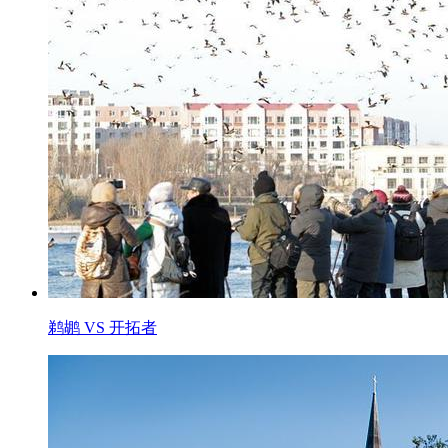
鹈鹕 VS 开拓者