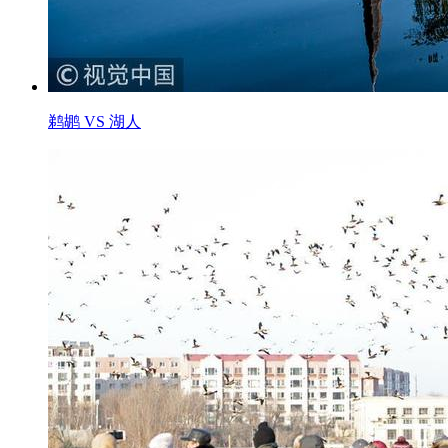
鹈鹕 VS 湖人