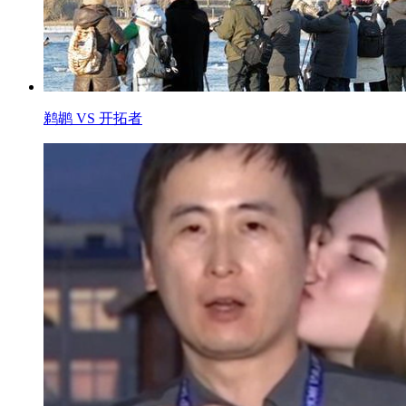
鹈鹕 VS 开拓者