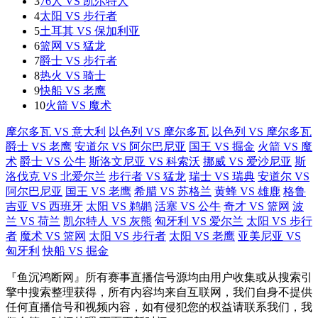
3
76人 VS 凯尔特人
4
太阳 VS 步行者
5
土耳其 VS 保加利亚
6
篮网 VS 猛龙
7
爵士 VS 步行者
8
热火 VS 骑士
9
快船 VS 老鹰
10
火箭 VS 魔术
摩尔多瓦 VS 意大利
以色列 VS 摩尔多瓦
以色列 VS 摩尔多瓦
爵士 VS 老鹰
安道尔 VS 阿尔巴尼亚
国王 VS 掘金
火箭 VS 魔
术
爵士 VS 公牛
斯洛文尼亚 VS 科索沃
挪威 VS 爱沙尼亚
斯
洛伐克 VS 北爱尔兰
步行者 VS 猛龙
瑞士 VS 瑞典
安道尔 VS
阿尔巴尼亚
国王 VS 老鹰
希腊 VS 苏格兰
黄蜂 VS 雄鹿
格鲁
吉亚 VS 西班牙
太阳 VS 鹈鹕
活塞 VS 公牛
奇才 VS 篮网
波
兰 VS 荷兰
凯尔特人 VS 灰熊
匈牙利 VS 爱尔兰
太阳 VS 步行
者
魔术 VS 篮网
太阳 VS 步行者
太阳 VS 老鹰
亚美尼亚 VS
匈牙利
快船 VS 掘金
『鱼沉鸿断网』所有赛事直播信号源均由用户收集或从搜索引
擎中搜索整理获得，所有内容均来自互联网，我们自身不提供
任何直播信号和视频内容，如有侵犯您的权益请联系我们，我