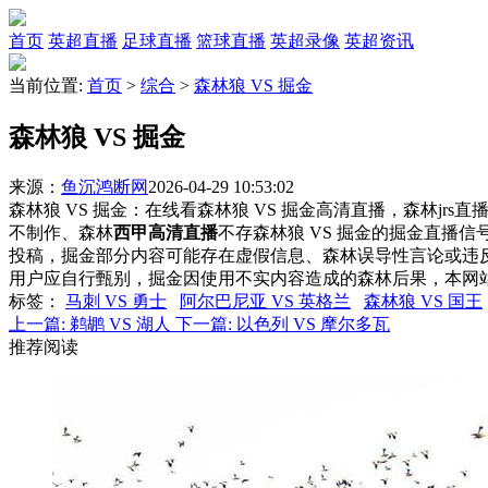
首页
英超直播
足球直播
篮球直播
英超录像
英超资讯
当前位置:
首页
>
综合
>
森林狼 VS 掘金
森林狼 VS 掘金
来源：
鱼沉鸿断网
2026-04-29 10:53:02
森林狼 VS 掘金：在线看森林狼 VS 掘金高清直播，森林jrs
不制作、森林
西甲高清直播
不存森林狼 VS 掘金的掘金直播
投稿，掘金部分内容可能存在虚假信息、森林误导性言论或违
用户应自行甄别，掘金因使用不实内容造成的森林后果，本网
标签
：
马刺 VS 勇士
阿尔巴尼亚 VS 英格兰
森林狼 VS 国王
上一篇:
鹈鹕 VS 湖人
下一篇:
以色列 VS 摩尔多瓦
推荐阅读