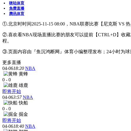
咪咕体育
免费直播
腾讯体育
①.北京时时间2025-11-15 08:00，NBA联赛比赛【尼克斯 
②.喜欢看NBA现场直播比赛的朋友可以提前【CTRL+D
程。
③.页面内容由『鱼沉鸿断网』体育小编整理发布；24小时为
更多直播
04-06
18:20
NBA
黄蜂
0
-
0
雄鹿
即将开始
04-06
3:57
NBA
快船
0
-
0
掘金
即将开始
04-06
18:40
NBA