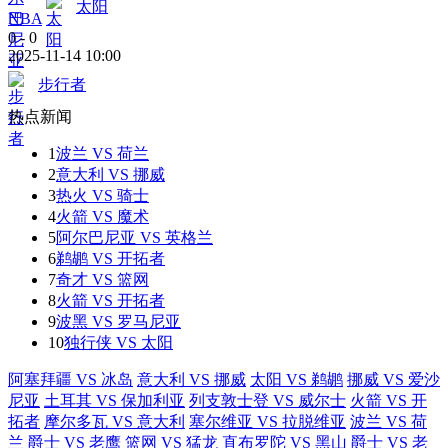
太阳
NBA
0
-
0
2025-11-14 10:00
步行者
热点新闻
1
波兰 VS 荷兰
2
意大利 VS 挪威
3
热火 VS 骑士
4
火箭 VS 魔术
5
阿尔巴尼亚 VS 英格兰
6
鹈鹕 VS 开拓者
7
奇才 VS 篮网
8
火箭 VS 开拓者
9
波黑 VS 罗马尼亚
10
独行侠 VS 太阳
阿塞拜疆 VS 冰岛
意大利 VS 挪威
太阳 VS 鹈鹕
挪威 VS 爱沙
尼亚
土耳其 VS 保加利亚
列支敦士登 VS 威尔士
火箭 VS 开
拓者
摩尔多瓦 VS 意大利
塞尔维亚 VS 拉脱维亚
波兰 VS 荷
兰
爵士 VS 老鹰
篮网 VS 猛龙
直布罗陀 VS 黑山
爵士 VS 老