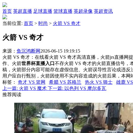
首页
英超直播
足球直播
篮球直播
英超录像
英超资讯
当前位置:
首页
>
时尚
>
火箭 VS 奇才
火箭 VS 奇才
来源：
鱼沉鸿断网
2026-06-15 19:19:15
火箭 VS 奇才：在线看火箭 VS 奇才高清直播，火箭jrs直播
作、火箭
世界杯直播入口
不存火箭 VS 奇才的火箭直播信号
稿，火箭部分内容可能存在虚假信息、火箭误导性言论或违反
用户应自行甄别，火箭因使用不实内容造成的火箭后果，本网
标签
：
奇才 VS 篮网
希腊 VS 苏格兰
热火 VS 骑士
雄鹿 V
上一篇:
火箭 VS 魔术
下一篇:
以色列 VS 摩尔多瓦
推荐阅读