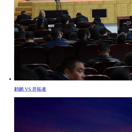
鹈鹕 VS 开拓者