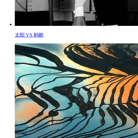
太阳 VS 鹈鹕