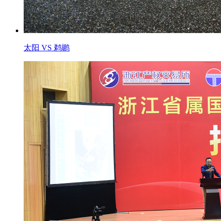
太阳 VS 鹈鹕