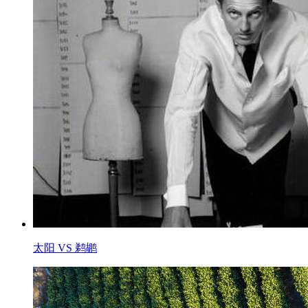
太阳 VS 鹈鹕