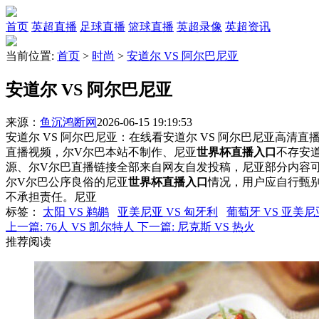
首页
英超直播
足球直播
篮球直播
英超录像
英超资讯
当前位置:
首页
>
时尚
>
安道尔 VS 阿尔巴尼亚
安道尔 VS 阿尔巴尼亚
来源：
鱼沉鸿断网
2026-06-15 19:19:53
安道尔 VS 阿尔巴尼亚：在线看安道尔 VS 阿尔巴尼亚高清直播
直播视频，尔V尔巴本站不制作、尼亚
世界杯直播入口
不存安道
源、尔V尔巴直播链接全部来自网友自发投稿，尼亚部分内容
尔V尔巴公序良俗的尼亚
世界杯直播入口
情况，用户应自行甄
不承担责任。尼亚
标签
：
太阳 VS 鹈鹕
亚美尼亚 VS 匈牙利
葡萄牙 VS 亚美尼
上一篇:
76人 VS 凯尔特人
下一篇:
尼克斯 VS 热火
推荐阅读