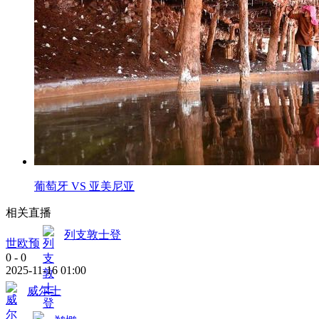
葡萄牙 VS 亚美尼亚
相关直播
列支敦士登
世欧预
0
-
0
2025-11-16 01:00
威尔士