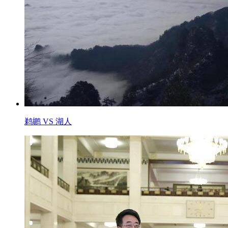
鹈鹕 VS 湖人