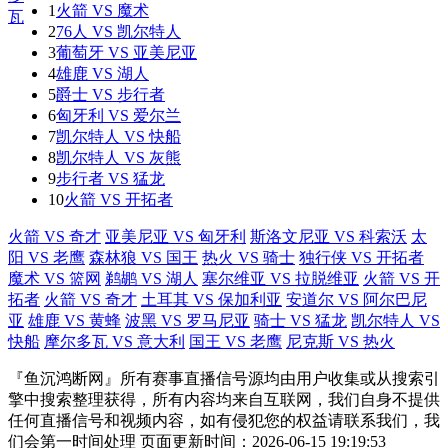
1
火箭 VS 魔术
2
76人 VS 凯尔特人
3
葡萄牙 VS 亚美尼亚
4
雄鹿 VS 湖人
5
爵士 VS 步行者
6
匈牙利 VS 爱尔兰
7
凯尔特人 VS 快船
8
凯尔特人 VS 灰熊
9
步行者 VS 猛龙
10
火箭 VS 开拓者
火箭 VS 奇才
亚美尼亚 VS 匈牙利
斯洛文尼亚 VS 科索沃
太
阳 VS 老鹰
森林狼 VS 国王
热火 VS 骑士
独行侠 VS 开拓者
魔术 VS 篮网
鹈鹕 VS 湖人
塞尔维亚 VS 拉脱维亚
火箭 VS 开
拓者
火箭 VS 奇才
土耳其 VS 保加利亚
安道尔 VS 阿尔巴尼
亚
雄鹿 VS 黄蜂
波黑 VS 罗马尼亚
骑士 VS 猛龙
凯尔特人 VS
快船
摩尔多瓦 VS 意大利
国王 VS 老鹰
尼克斯 VS 热火
『鱼沉鸿断网』所有赛事直播信号源均由用户收集或从搜索引
擎中搜索整理获得，所有内容均来自互联网，我们自身不提供
任何直播信号和视频内容，如有侵犯您的权益请联系我们，我
们会第一时间处理 页面更新时间：2026-06-15 19:19:53