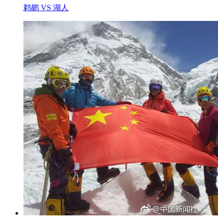
鹈鹕 VS 湖人