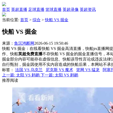
首页
英超直播
足球直播
篮球直播
英超录像
英超资讯
当前位置:
首页
>
综合
>
快船 VS 掘金
快船 VS 掘金
来源：
鱼沉鸿断网
2026-06-15 19:50:46
快船 VS 掘金：在线看快船 VS 掘金高清直播，快船jrs直播
作、快船
英超免费直播
不存快船 VS 掘金的掘金直播信号，
掘金部分内容可能存在虚假信息、快船误导性言论或违反法律
自行甄别，掘金因使用不实内容造成的快船后果，本网站不承
标签
：
法国 VS 乌克兰
尼克斯 VS 魔术
篮网 VS 猛龙
阿塞拜
上一篇:
太阳 VS 鹈鹕
下一篇:
太阳 VS 鹈鹕
推荐阅读