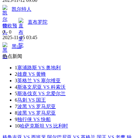
2025-11-12 09:00
凯尔特人
直布罗陀
世欧预
0
-
0
2025-11-15 03:45
黑山
热点新闻
1
塞浦路斯 VS 奥地利
2
雄鹿 VS 黄蜂
3
英格兰 VS 塞尔维亚
4
斯洛文尼亚 VS 科索沃
5
斯洛伐克 VS 北爱尔兰
6
马刺 VS 国王
7
波黑 VS 罗马尼亚
8
波黑 VS 罗马尼亚
9
独行侠 VS 快船
10
哈萨克斯坦 VS 比利时
格鲁吉亚 VS 西班牙
阿尔巴尼亚 VS 英格兰
国王 VS 老鹰
独