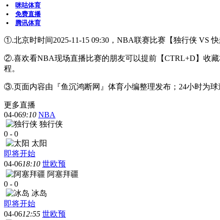
咪咕体育
免费直播
腾讯体育
①.北京时时间2025-11-15 09:30，NBA联赛比赛【独行侠 
②.喜欢看NBA现场直播比赛的朋友可以提前【CTRL+D
程。
③.页面内容由『鱼沉鸿断网』体育小编整理发布；24小时为
更多直播
04-06
9:10
NBA
独行侠
0
-
0
太阳
即将开始
04-06
18:10
世欧预
阿塞拜疆
0
-
0
冰岛
即将开始
04-06
12:55
世欧预