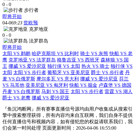
0
-
0
步行者
即将开始
04-06
9:23
世欧预
克罗地亚
0
-
0
法罗群岛
即将开始
太阳 VS 鹈鹕
哈萨克斯坦 VS 比利时
骑士 VS 灰熊
快船 VS 老
鹰
克罗地亚 VS 法罗群岛
格鲁吉亚 VS 西班牙
森林狼 VS 国
王
挪威 VS 爱沙尼亚
独行侠 VS 太阳
热火 VS 骑士
独行侠 VS
太阳
太阳 VS 步行者
葡萄牙 VS 亚美尼亚
爵士 VS 步行者
丹
麦 VS 白俄罗斯
摩尔多瓦 VS 意大利
挪威 VS 爱沙尼亚
芬兰
VS 马耳他
亚美尼亚 VS 匈牙利
快船 VS 掘金
卢森堡 VS 德国
丹麦 VS 白俄罗斯
马刺 VS 国王
太阳 VS 步行者
雷霆 VS 湖人
爵士 VS 老鹰
挪威 VS 爱沙尼亚
『鱼沉鸿断网』所有赛事直播信号源均由用户收集或从搜索引
擎中搜索整理获得，所有内容均来自互联网，我们自身不提供
任何直播信号和视频内容，如有侵犯您的权益请联系我们，我
们会第一时间处理 页面更新时间：2026-04-06 16:55:00